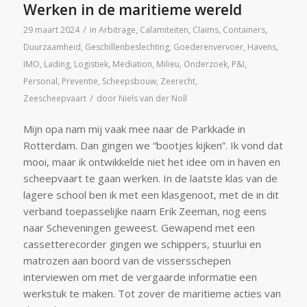
Werken in de maritieme wereld
/
29 maart 2024
in
Arbitrage
,
Calamiteiten
,
Claims
,
Containers
,
Duurzaamheid
,
Geschillenbeslechting
,
Goederenvervoer
,
Havens
,
IMO
,
Lading
,
Logistiek
,
Mediation
,
Milieu
,
Onderzoek
,
P&I
,
Personal
,
Preventie
,
Scheepsbouw
,
Zeerecht
,
/
Zeescheepvaart
door
Niels van der Noll
Mijn opa nam mij vaak mee naar de Parkkade in
Rotterdam. Dan gingen we “bootjes kijken”. Ik vond dat
mooi, maar ik ontwikkelde niet het idee om in haven en
scheepvaart te gaan werken. In de laatste klas van de
lagere school ben ik met een klasgenoot, met de in dit
verband toepasselijke naam Erik Zeeman, nog eens
naar Scheveningen geweest. Gewapend met een
cassetterecorder gingen we schippers, stuurlui en
matrozen aan boord van de vissersschepen
interviewen om met de vergaarde informatie een
werkstuk te maken. Tot zover de maritieme acties van