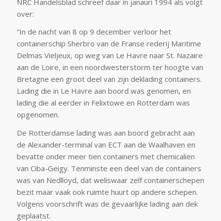
NRC Handelsblad schreef daar in janauri 1994 als volgt
over:
“In de nacht van 8 op 9 december verloor het
containerschip Sherbro van de Franse rederij Maritime
Delmas Vieljeux, op weg van Le Havre naar St. Nazaire
aan de Loire, in een noordwesterstorm ter hoogte van
Bretagne een groot deel van zijn deklading containers.
Lading die in Le Havre aan boord was genomen, en
lading die al eerder in Felixtowe en Rotterdam was
opgenomen.
De Rotterdamse lading was aan boord gebracht aan
de Alexander-terminal van ECT aan de Waalhaven en
bevatte onder meer tien containers met chemicaliën
van Ciba-Geigy. Tenminste een deel van de containers
was van Nedlloyd, dat weliswaar zelf containerschepen
bezit maar vaak ook ruimte huurt op andere schepen.
Volgens voorschrift was de gevaarlijke lading aan dek
geplaatst.