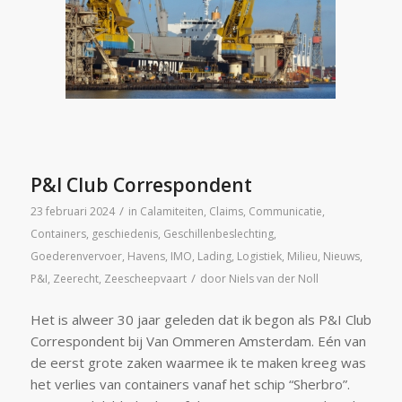
P&I Club Correspondent
/
23 februari 2024
in
Calamiteiten
,
Claims
,
Communicatie
,
Containers
,
geschiedenis
,
Geschillenbeslechting
,
Goederenvervoer
,
Havens
,
IMO
,
Lading
,
Logistiek
,
Milieu
,
Nieuws
,
/
P&I
,
Zeerecht
,
Zeescheepvaart
door
Niels van der Noll
Het is alweer 30 jaar geleden dat ik begon als P&I Club
Correspondent bij Van Ommeren Amsterdam. Eén van
de eerst grote zaken waarmee ik te maken kreeg was
het verlies van containers vanaf het schip “Sherbro”.