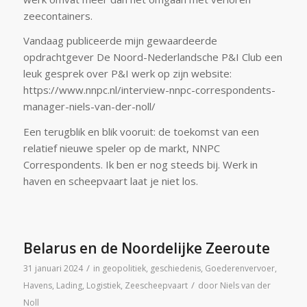
zeecontainers.
Vandaag publiceerde mijn gewaardeerde
opdrachtgever De Noord-Nederlandsche P&I Club een
leuk gesprek over P&I werk op zijn website:
https://www.nnpc.nl/interview-nnpc-correspondents-
manager-niels-van-der-noll/
Een terugblik en blik vooruit: de toekomst van een
relatief nieuwe speler op de markt, NNPC
Correspondents. Ik ben er nog steeds bij. Werk in
haven en scheepvaart laat je niet los.
Belarus en de Noordelijke Zeeroute
/
31 januari 2024
in
geopolitiek
,
geschiedenis
,
Goederenvervoer
,
/
Havens
,
Lading
,
Logistiek
,
Zeescheepvaart
door
Niels van der
Noll