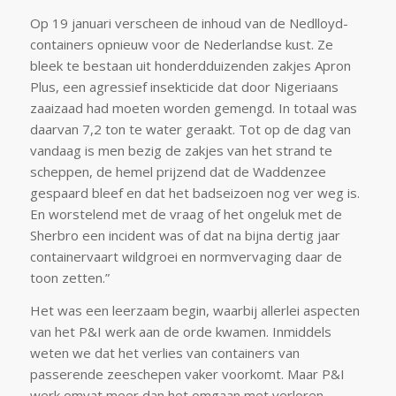
Op 19 januari verscheen de inhoud van de Nedlloyd-
containers opnieuw voor de Nederlandse kust. Ze
bleek te bestaan uit honderdduizenden zakjes Apron
Plus, een agressief insekticide dat door Nigeriaans
zaaizaad had moeten worden gemengd. In totaal was
daarvan 7,2 ton te water geraakt. Tot op de dag van
vandaag is men bezig de zakjes van het strand te
scheppen, de hemel prijzend dat de Waddenzee
gespaard bleef en dat het badseizoen nog ver weg is.
En worstelend met de vraag of het ongeluk met de
Sherbro een incident was of dat na bijna dertig jaar
containervaart wildgroei en normvervaging daar de
toon zetten.”
Het was een leerzaam begin, waarbij allerlei aspecten
van het P&I werk aan de orde kwamen. Inmiddels
weten we dat het verlies van containers van
passerende zeeschepen vaker voorkomt. Maar P&I
werk omvat meer dan het omgaan met verloren