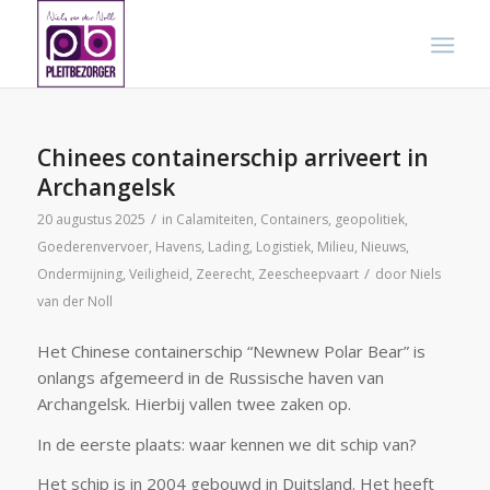
Chinees containerschip arriveert in
Archangelsk
/
20 augustus 2025
in
Calamiteiten
,
Containers
,
geopolitiek
,
Goederenvervoer
,
Havens
,
Lading
,
Logistiek
,
Milieu
,
Nieuws
,
/
Ondermijning
,
Veiligheid
,
Zeerecht
,
Zeescheepvaart
door
Niels
van der Noll
Het Chinese containerschip “Newnew Polar Bear” is
onlangs afgemeerd in de Russische haven van
Archangelsk. Hierbij vallen twee zaken op.
In de eerste plaats: waar kennen we dit schip van?
Het schip is in 2004 gebouwd in Duitsland. Het heeft