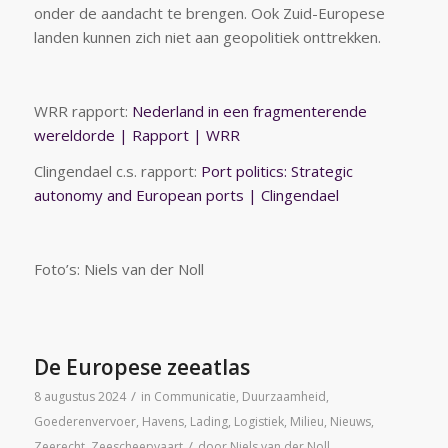
onder de aandacht te brengen. Ook Zuid-Europese
landen kunnen zich niet aan geopolitiek onttrekken.
WRR rapport:
Nederland in een fragmenterende
wereldorde | Rapport | WRR
Clingendael c.s. rapport:
Port politics: Strategic
autonomy and European ports | Clingendael
Foto’s: Niels van der Noll
De Europese zeeatlas
/
8 augustus 2024
in
Communicatie
,
Duurzaamheid
,
Goederenvervoer
,
Havens
,
Lading
,
Logistiek
,
Milieu
,
Nieuws
,
/
Zeerecht
,
Zeescheepvaart
door
Niels van der Noll