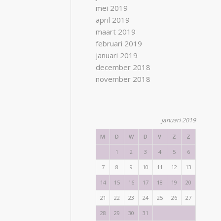
mei 2019
april 2019
maart 2019
februari 2019
januari 2019
december 2018
november 2018
januari 2019
M
D
W
D
V
Z
Z
1
2
3
4
5
6
7
8
9
10
11
12
13
14
15
16
17
18
19
20
21
22
23
24
25
26
27
28
29
30
31