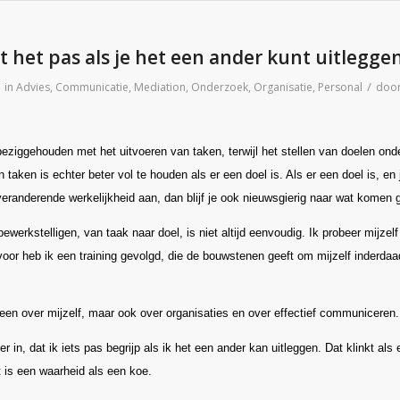
pt het pas als je het een ander kunt uitlegge
/
in
Advies
,
Communicatie
,
Mediation
,
Onderzoek
,
Organisatie
,
Personal
doo
beziggehouden met het uitvoeren van taken, terwijl het stellen van doelen onde
 taken is echter beter vol te houden als er een doel is. Als er een doel is, en 
eranderende werkelijkheid aan, dan blijf je ook nieuwsgierig naar wat komen 
ewerkstelligen, van taak naar doel, is niet altijd eenvoudig. Ik probeer mijzelf
oor heb ik een training gevolgd, die de bouwstenen geeft om mijzelf inderda
alleen over mijzelf, maar ook over organisaties en over effectief communiceren.
er in, dat ik iets pas begrijp als ik het een ander kan uitleggen. Dat klinkt als 
 is een waarheid als een koe.