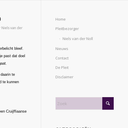
n
Home
r
Niels van der
Pleitbezorger
Niels van der Noll
Nieuws
rbelicht bleef.
je past dat doel
Contact
gaat.
De Pleit
 daarin te
Disclaimer
ad te kunnen
een Cruijffiaanse