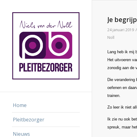
Je begrij
/
24 januari 2019
Noll
Lang heb ik mij 
Het uitvoeren van
zonodig aan de v
Die verandering b
oefenen en daarv
trainen.
Home
Zo leer ik niet 
Pleitbezorger
Ik zie nu ook bet
spreuk, maar het
Nieuws