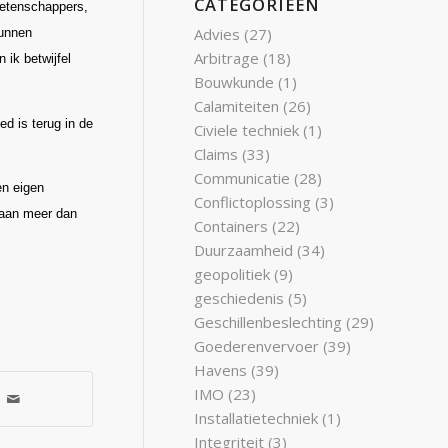
CATEGORIEËN
 wetenschappers,
Advies
(27)
kunnen
Arbitrage
(18)
 ik betwijfel
Bouwkunde
(1)
Calamiteiten
(26)
ed is terug in de
Civiele techniek
(1)
Claims
(33)
Communicatie
(28)
en eigen
Conflictoplossing
(3)
n aan meer dan
Containers
(22)
Duurzaamheid
(34)
geopolitiek
(9)
geschiedenis
(5)
Geschillenbeslechting
(29)
Goederenvervoer
(39)
Havens
(39)
IMO
(23)
Installatietechniek
(1)
Integriteit
(3)