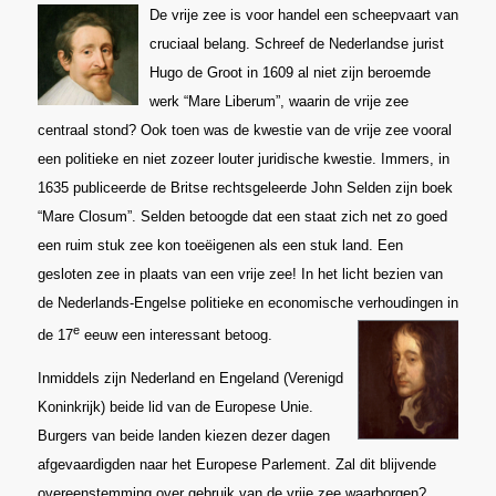
De vrije zee is voor handel een scheepvaart van
cruciaal belang. Schreef de Nederlandse jurist
Hugo de Groot in 1609 al niet zijn beroemde
werk “Mare Liberum”, waarin de vrije zee
centraal stond? Ook toen was de kwestie van de vrije zee vooral
een politieke en niet zozeer louter juridische kwestie. Immers, in
1635 publiceerde de Britse rechtsgeleerde John Selden zijn boek
“Mare Closum”. Selden betoogde dat een staat zich net zo goed
een ruim stuk zee kon toeëigenen als een stuk land. Een
gesloten zee in plaats van een vrije zee! In het licht bezien van
de Nederlands-Engelse politieke en economische verhoudingen in
e
de 17
eeuw een interessant betoog.
Inmiddels zijn Nederland en Engeland (Verenigd
Koninkrijk) beide lid van de Europese Unie.
Burgers van beide landen kiezen dezer dagen
afgevaardigden naar het Europese Parlement. Zal dit blijvende
overeenstemming over gebruik van de vrije zee waarborgen?