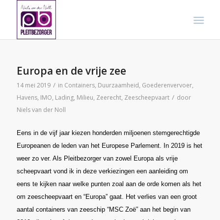
Europa en de vrije zee
/
14 mei 2019
in
Containers
,
Duurzaamheid
,
Goederenvervoer
,
/
Havens
,
IMO
,
Lading
,
Milieu
,
Zeerecht
,
Zeescheepvaart
door
Niels van der Noll
Eens in de vijf jaar kiezen honderden miljoenen stemgerechtigde
Europeanen de leden van het Europese Parlement. In 2019 is het
weer zo ver. Als Pleitbezorger van zowel Europa als vrije
scheepvaart vond ik in deze verkiezingen een aanleiding om
eens te kijken naar welke punten zoal aan de orde komen als het
om zeescheepvaart en “Europa” gaat. Het verlies van een groot
aantal containers van zeeschip “MSC Zoë” aan het begin van