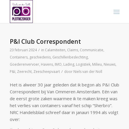
P&I Club Correspondent
/
23 februari 2024
in
Calamiteiten
,
Claims
,
Communicatie
,
Containers
,
geschiedenis
,
Geschillenbeslechting
,
Goederenvervoer
,
Havens
,
IMO
,
Lading
,
Logistiek
,
Milieu
,
Nieuws
,
/
P&I
,
Zeerecht
,
Zeescheepvaart
door
Niels van der Noll
Het is alweer 30 jaar geleden dat ik begon als P&I Club
Correspondent bij Van Ommeren Amsterdam. Eén van
de eerst grote zaken waarmee ik te maken kreeg was
het verlies van containers vanaf het schip “Sherbro”.
NRC Handelsblad schreef daar in janauri 1994 als volgt
over: