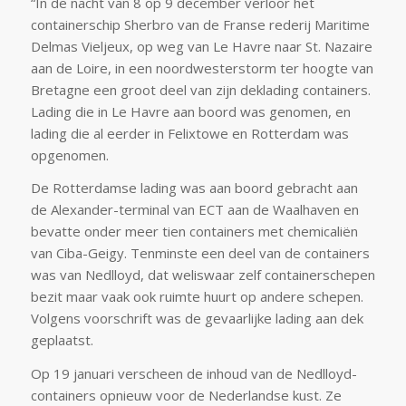
“In de nacht van 8 op 9 december verloor het
containerschip Sherbro van de Franse rederij Maritime
Delmas Vieljeux, op weg van Le Havre naar St. Nazaire
aan de Loire, in een noordwesterstorm ter hoogte van
Bretagne een groot deel van zijn deklading containers.
Lading die in Le Havre aan boord was genomen, en
lading die al eerder in Felixtowe en Rotterdam was
opgenomen.
De Rotterdamse lading was aan boord gebracht aan
de Alexander-terminal van ECT aan de Waalhaven en
bevatte onder meer tien containers met chemicaliën
van Ciba-Geigy. Tenminste een deel van de containers
was van Nedlloyd, dat weliswaar zelf containerschepen
bezit maar vaak ook ruimte huurt op andere schepen.
Volgens voorschrift was de gevaarlijke lading aan dek
geplaatst.
Op 19 januari verscheen de inhoud van de Nedlloyd-
containers opnieuw voor de Nederlandse kust. Ze