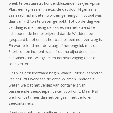
bleek te bestaan uit honderdduizenden zakjes Apron
Plus, een agressief insekticide dat door Nigeriaans
zaaizaad had moeten worden gemengd. In totaal was
daarvan 7,2 ton te water geraakt. Tot op de dag van
vandaag is men bezig de zakjes van het strand te
scheppen, de hemel prijzend dat de Waddenzee
gespaard bleef en dat het badseizoen nog ver weg is.
En worstelend met de vraag of het ongeluk met de
Sherbro een incident was of dat na bijna dertig jaar
containervaart wildgroei en normvervaging daar de
toon zetten.”
Het was een leerzaam begin, waarbij allerlei aspecten
van het P&I werk aan de orde kwamen. Inmiddels
weten we dat het verlies van containers van
passerende zeeschepen vaker voorkomt. Maar P&I
werk omvat meer dan het omgaan met verloren
zeecontainers.
Vandaag publiceerde mijn gewaardeerde