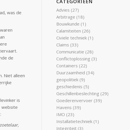
CATEGORIEËN
Advies
(27)
had, was de
Arbitrage
(18)
Bouwkunde
(1)
l waren
Calamiteiten
(26)
van
Civiele techniek
(1)
dere
Claims
(33)
iervaart.
Communicatie
(28)
ende de
Conflictoplossing
(3)
Containers
(22)
Duurzaamheid
(34)
. Niet alleen
geopolitiek
(9)
rrijke
geschiedenis
(5)
Geschillenbeslechting
(29)
evinker is
Goederenvervoer
(39)
e website
Havens
(39)
:
IMO
(23)
Installatietechniek
(1)
zoetelaar,
Integriteit
(3)