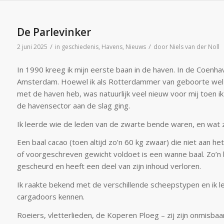
De Parlevinker
/
/
2 juni 2025
in
geschiedenis
,
Havens
,
Nieuws
door
Niels van der Noll
In 1990 kreeg ik mijn eerste baan in de haven. In de Coenha
Amsterdam. Hoewel ik als Rotterdammer van geboorte wel
met de haven heb, was natuurlijk veel nieuw voor mij toen i
de havensector aan de slag ging.
Ik leerde wie de leden van de zwarte bende waren, en wat z
Een baal cacao (toen altijd zo’n 60 kg zwaar) die niet aan 
of voorgeschreven gewicht voldoet is een wanne baal. Zo’n b
gescheurd en heeft een deel van zijn inhoud verloren.
Ik raakte bekend met de verschillende scheepstypen en ik l
cargadoors kennen.
Roeiers, vletterlieden, de Koperen Ploeg – zij zijn onmisbaa