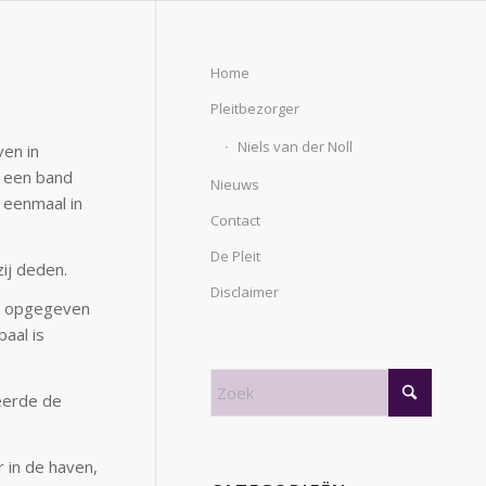
Home
Pleitbezorger
Niels van der Noll
ven in
 een band
Nieuws
k eenmaal in
Contact
De Pleit
ij deden.
Disclaimer
het opgegeven
aal is
eerde de
r in de haven,