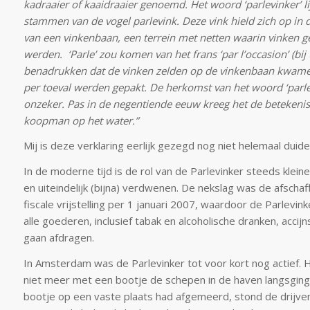
kadraaier of kaaidraaier genoemd. Het woord ‘parlevinker’ lij
stammen van de vogel parlevink. Deze vink hield zich op in
van een vinkenbaan, een terrein met netten waarin vinken 
werden. ‘Parle’ zou komen van het frans ‘par l’occasion’ (bij
benadrukken dat de vinken zelden op de vinkenbaan kwame
per toeval werden gepakt. De herkomst van het woord ‘parlev
onzeker. Pas in de negentiende eeuw kreeg het de betekenis
koopman op het water.”
Mij is deze verklaring eerlijk gezegd nog niet helemaal duidel
In de moderne tijd is de rol van de Parlevinker steeds klei
en uiteindelijk (bijna) verdwenen. De nekslag was de afschaf
fiscale vrijstelling per 1 januari 2007, waardoor de Parlevin
alle goederen, inclusief tabak en alcoholische dranken, acci
gaan afdragen.
In Amsterdam was de Parlevinker tot voor kort nog actief. 
niet meer met een bootje de schepen in de haven langsgin
bootje op een vaste plaats had afgemeerd, stond de drijve