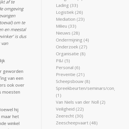
kt af te
Lading
(33)
 de omgeving
Logistiek
(26)
gevangen
Mediation
(23)
 toeval) om te
Milieu
(33)
n en meestal
Nieuws
(28)
inker’ is dus
Ondermijning
(4)
 van
Onderzoek
(27)
Organisatie
(8)
P&I
(5)
ijk
Personal
(6)
ner geworden
Preventie
(21)
fing van een
Scheepsbouw
(8)
kers ook over
Spreekbeurten/seminars/congresse
jns moesten
(1)
Van Niels van der Noll
(2)
Veiligheid
(22)
Hoewel hij
Zeerecht
(30)
g maar het
Zeescheepvaart
(48)
nde winkel