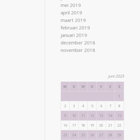
mei 2019
april 2019
maart 2019
februari 2019
januari 2019
december 2018
november 2018
juni 2025
M
D
W
D
V
Z
Z
1
2
3
4
5
6
7
8
9
10
11
12
13
14
15
16
17
18
19
20
21
22
23
24
25
26
27
28
29