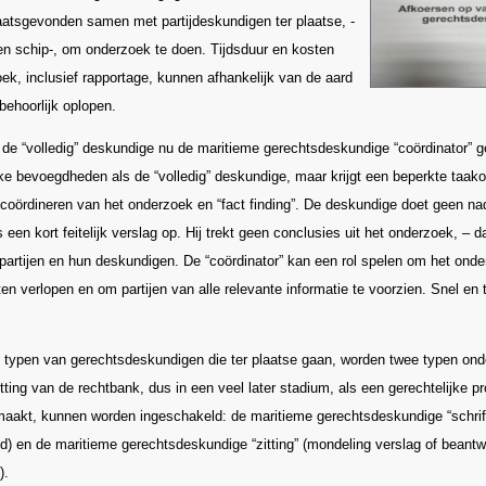
laatsgevonden samen met partijdeskundigen ter plaatse, -
n schip-, om onderzoek te doen. Tijdsduur en kosten
ek, inclusief rapportage, kunnen afhankelijk van de aard
behoorlijk oplopen.
de “volledig” deskundige nu de maritieme gerechtsdeskundige “coördinator” g
ke bevoegdheden als de “volledig” deskundige, maar krijgt een beperkte taako
coördineren van het onderzoek en “fact finding”. De deskundige doet geen n
een kort feitelijk verslag op. Hij trekt geen conclusies uit het onderzoek, – d
partijen en hun deskundigen. De “coördinator” kan een rol spelen om het onde
ten verlopen en om partijen van alle relevante informatie te voorzien. Snel en t
n.
 typen van gerechtsdeskundigen die ter plaatse gaan, worden twee typen ond
itting van de rechtbank, dus in een veel later stadium, als een gerechtelijke p
aakt, kunnen worden ingeschakeld: de maritieme gerechtsdeskundige “schrift
end) en de maritieme gerechtsdeskundige “zitting” (mondeling verslag of beant
).