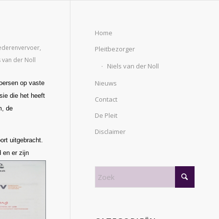
Home
derenvervoer
,
Pleitbezorger
s van der Noll
Niels van der Noll
Nieuws
koersen op vaste
ie die het heeft
Contact
m, de
De Pleit
Disclaimer
rt uitgebracht.
 en er zijn