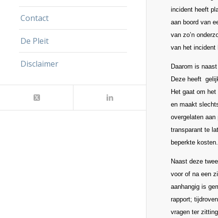
incident heeft p
Contact
aan boord van ee
van zo’n onderzo
De Pleit
van het incident 
Disclaimer
Daarom is naast 
Deze heeft gelij
Het gaat om het 
en maakt slechts 
overgelaten aan 
transparant te la
beperkte koste
Naast deze twee
voor of na een z
aanhangig is gem
rapport; tijdrov
vragen ter zitting