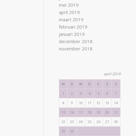
mei 2019
april 2019
maart 2019
februari 2019
januari 2019
december 2018
november 2018
april 2019
M
D
W
D
V
Z
Z
1
2
3
4
5
6
7
8
9
10
11
12
13
14
15
16
17
18
19
20
21
22
23
24
25
26
27
28
29
30