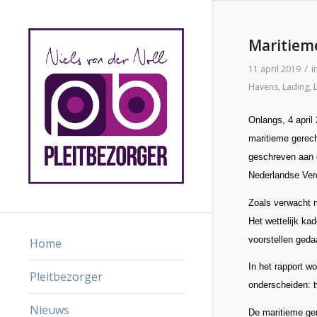
Maritiem
/
11 april 2019
i
Havens
,
Lading
,
Onlangs, 4 april
maritieme gerec
geschreven aan d
Nederlandse Vere
Zoals verwacht m
Het wettelijk ka
voorstellen geda
Home
In het rapport w
Pleitbezorger
onderscheiden: 
Nieuws
De maritieme ger