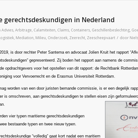
e gerechtsdeskundigen in Nederland
n
Advies
,
Arbitrage
,
Calamiteiten
,
Claims
,
Containers
,
Geschillenbeslechting
,
Goe
/
Logistiek
,
Mediation
,
Milieu
,
Onderzoek
,
Zeerecht
,
Zeescheepvaart
door
Niel
 2019, is door rechter Peter Santema en advocaat Jolien Kruit het rapport “Af
htsdeskundigen” gepresenteerd. Zij boden het rapport aan namens de commiss
e opdrachtgevers voor het opstellen van dit rapport: de Rechtbank Rotterda
niging voor Vervoerrecht en de Erasmus Universiteit Rotterdam.
ag worden van een door juristen bemande commissie, is er een degelijk rappo
der is omschreven, aan gerechtsdeskundigen te stellen eisen zijn geformuleerd
an.
orden vier typen maritieme gerechtsdeskundigen
twee bestaande typen en twee nieuw typen.
echtsdeskundige “volledig” gaat kort nadat een maritiem