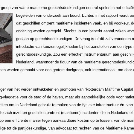
 groep van vaste maritieme gerechtsdeskundigen een rol spelen in het efficiën
begeleiden van onderzoek aan boord. Echter, in het rapport wordt o
dat geschillen omtrent maritieme incidenten vaak, en bij voorkeur, do
onderling worden geregeld. Slechts in een beperkt aantal zaken wor
gedaan op gerechtsdeskundigen. De vraag is of dit zal veranderen 
introductie van keuzemogelijkheden bij het aanstellen van een type
gerechtsdeskundige. Zou een effectief instrumentarium aan geschill
Nederland, waaronder de figuur van de maritieme gerechtsdeskundig
en worden gemaakt voor een grotere doelgroep, ook internationaal, om daar 
rger van het verder ontwikkelen en promoten van “Rotterdam Maritime Capital 
g-vlaggetje voor de stad of de haven, maar als aantrekkelijke optie voor natio
artijen om in Nederland gebruik te maken van de fysieke infrastructuur én van
die zich inzetten geschillen omtrent (maritieme) incidenten die in Nederland o
p een efficiënte manier tegen aanvaardbare kosten op te lossen: van de mar
ge tot de partijdeskundige, van advocaat tot rechter, van de Maritieme Kamer