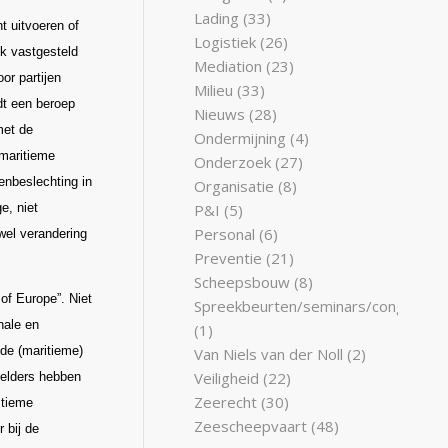
Lading
(33)
t uitvoeren of
Logistiek
(26)
ok vastg
esteld
Mediation
(23)
or partijen
Milieu
(33)
dt een beroep
Nieuws
(28)
met de
Ondermijning
(4)
 maritieme
Onderzoek
(27)
enbeslechting in
Organisatie
(8)
P&I
(5)
e, niet
Personal
(6)
wel verandering
Preventie
(21)
Scheepsbouw
(8)
of Europe”. Niet
Spreekbeurten/seminars/congresse
nale en
(1)
 de (maritieme)
Van Niels van der Noll
(2)
Veiligheid
(22)
f elders hebben
Zeerecht
(30)
itieme
Zeescheepvaart
(48)
 bij de