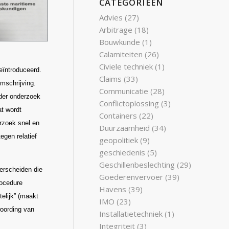
CATEGORIEËN
Advies
(27)
Arbitrage
(18)
Bouwkunde
(1)
Calamiteiten
(26)
Civiele techniek
(1)
eïntroduceerd.
Claims
(33)
mschrijving.
Communicatie
(28)
ader onderzoek
Conflictoplossing
(3)
at wordt
Containers
(22)
rzoek snel en
Duurzaamheid
(34)
egen relatief
geopolitiek
(9)
geschiedenis
(5)
Geschillenbeslechting
(29)
erscheiden die
Goederenvervoer
(39)
rocedure
Havens
(39)
elijk” (maakt
IMO
(23)
woording van
Installatietechniek
(1)
Integriteit
(3)