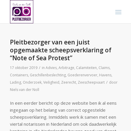
Pleitbezorger van een juist
opgemaakte scheepsverklaring of
“Note of Sea Protest”
/
17 oktober 2019
in
Advies
,
Arbitrage
,
Calamiteiten
,
Claims
,
Containers
,
Geschillenbeslechting
,
Goederenvervoer
,
Havens
,
/
Lading
,
Onderzoek
,
Veiligheid
,
Zeerecht
,
Zeescheepvaart
door
Niels van der Noll
In een eerder bericht op deze website ben ik al eens
ingegaan op het belang van correct opgestelde
scheepsverklaring. Inmiddels werk ik samen met een
viertal notarissen in Nederland om ook daadwerkelijk
kapiteins in alle Nederlandse havens goed van dienst