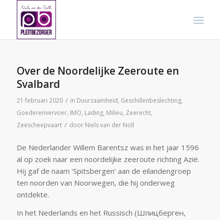
Over de Noordelijke Zeeroute en
Svalbard
/
21 februari 2020
in
Duurzaamheid
,
Geschillenbeslechting
,
Goederenvervoer
,
IMO
,
Lading
,
Milieu
,
Zeerecht
,
/
Zeescheepvaart
door
Niels van der Noll
De Nederlander Willem Barentsz was in het jaar 1596
al op zoek naar een noordelijke zeeroute richting Azië.
Hij gaf de naam ‘Spitsbergen’ aan de eilandengroep
ten noorden van Noorwegen, die hij onderweg
ontdekte.
In het Nederlands en het Russisch (Шпицберген,