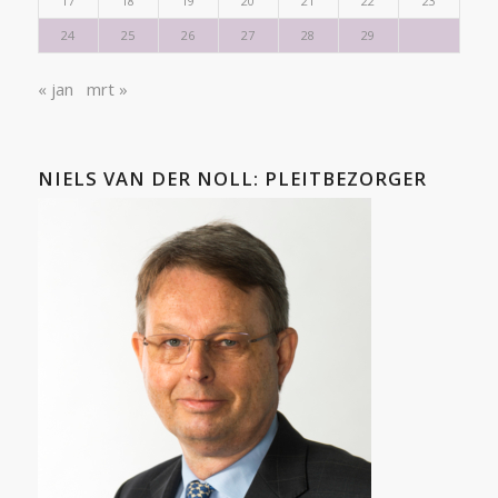
17
18
19
20
21
22
23
24
25
26
27
28
29
« jan
mrt »
NIELS VAN DER NOLL: PLEITBEZORGER