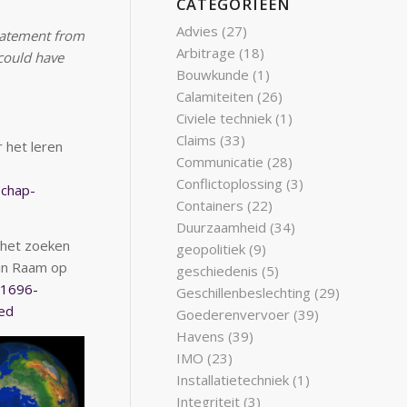
CATEGORIEËN
Advies
(27)
statement from
Arbitrage
(18)
 could have
Bouwkunde
(1)
Calamiteiten
(26)
Civiele techniek
(1)
Claims
(33)
 het leren
Communicatie
(28)
Conflictoplossing
(3)
schap-
Containers
(22)
Duurzaamheid
(34)
j het zoeken
geopolitiek
(9)
 in Raam op
geschiedenis
(5)
/1696-
Geschillenbeslechting
(29)
ied
Goederenvervoer
(39)
Havens
(39)
IMO
(23)
Installatietechniek
(1)
Integriteit
(3)