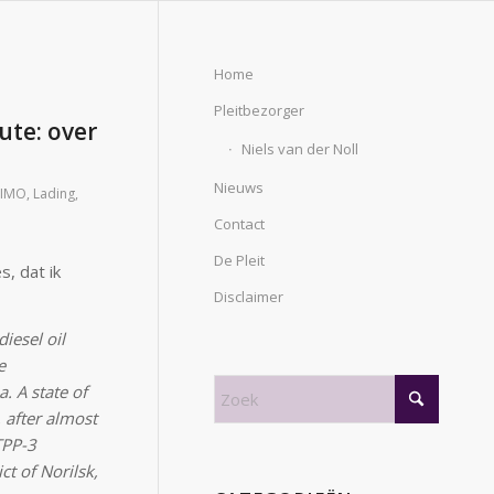
Home
Pleitbezorger
ute: over
Niels van der Noll
Nieuws
IMO
,
Lading
,
Contact
De Pleit
s, dat ik
Disclaimer
iesel oil
e
a. A state of
 after almost
TPP-3
ct of Norilsk,