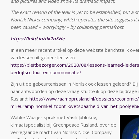
and pictures and video show its dramatic impact.
The exact reason of the leak is yet to be established, but a 
Norilsk Nickel company, which operates the site suggests it
been caused – worryingly – by collapsing permafrost.
https://lnkd.in/dx2nXHe
In een meer recent artikel op deze website berichtte ik over
van lessen uit gebeurtenissen:
https://pleitbezorger.com/2020/08/lessons-learned-leider
bedrijfscultuur-en-communicatie/
Zijn uit de gebeurtenissen in Norilsk ook lessen geleerd? Bi
naar antwoorden op deze vraag stuitte ik op deze bijdrage
Rusland:
https://www.raamoprusland.nl/dossiers/economie
milieuramp-nornikel-toont-kwetsbaarheid-van-het-poolgeb
Wabke Waaijer sprak met Vasili Jablokov,
klimaatspecialist bij Greenpeace Rusland, over de
verregaande macht van Norilsk Nickel Company