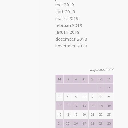
mei 2019
april 2019
maart 2019
februari 2019
januari 2019
december 2018
november 2018
augustus 2026
M
D
W
D
V
Z
Z
1
2
3
4
5
6
7
8
9
10
11
12
13
14
15
16
17
18
19
20
21
22
23
24
25
26
27
28
29
30