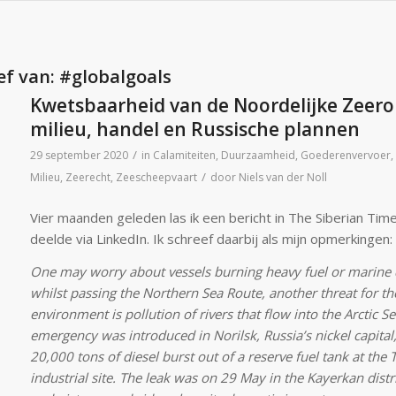
ef van:
#globalgoals
Kwetsbaarheid van de Noordelijke Zeero
milieu, handel en Russische plannen
/
29 september 2020
in
Calamiteiten
,
Duurzaamheid
,
Goederenvervoer
,
/
Milieu
,
Zeerecht
,
Zeescheepvaart
door
Niels van der Noll
Vier maanden geleden las ik een bericht in The Siberian Time
deelde via LinkedIn. Ik schreef daarbij als mijn opmerkingen:
One may worry about vessels burning heavy fuel or marine d
whilst passing the Northern Sea Route, another threat for th
environment is pollution of rivers that flow into the Arctic Se
emergency was introduced in Norilsk, Russia’s nickel capital,
20,000 tons of diesel burst out of a reserve fuel tank at the 
industrial site. The leak was on 29 May in the Kayerkan distri