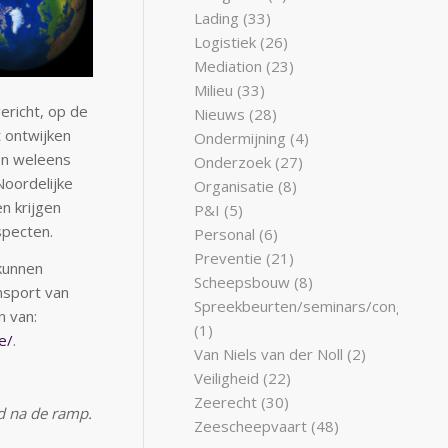
Lading
(33)
Logistiek
(26)
Mediation
(23)
Milieu
(33)
ericht, op de
Nieuws
(28)
t ontwijken
Ondermijning
(4)
en weleens
Onderzoek
(27)
Noordelijke
Organisatie
(8)
n krijgen
P&I
(5)
specten.
Personal
(6)
Preventie
(21)
 kunnen
Scheepsbouw
(8)
nsport van
Spreekbeurten/seminars/congresse
n van:
(1)
e/
.
Van Niels van der Noll
(2)
Veiligheid
(22)
Zeerecht
(30)
od na de ramp.
Zeescheepvaart
(48)