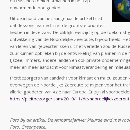
en Ruslands toekomstplannen in het rap
opwarmende poolgebied.
Uit de inhoud van het aangehaalde artikel blijkt
dat “lessons learned” niet de grootste prioriteit
hebben in deze zaak. De blik lijkt eenzijdig op de toekomst g
ontwikkeling van de Noordelijke Zeeroute, bijvoorbeeld. He
van leren van gebeurtenissen uit het verleden zou de Russ
zuur kunnen opbreken bij de ontwikkeling van plannen in de 
IJszee. Immers, andere landen en ook private onderneminge
meer en meer aandacht voor klimaatverandering en milieua
Pleitbezorgers van aandacht voor klimaat en milieu zouden
overwegen de Noordelijke Zeeroute te mijden voor het tra
allerlei goederen van Azië naar Europa. Er zijn al voorbeelde
https://pleitbezorger.com/2019/11/de-noordelijke-zeerout
Foto bij dit artikel: De Ambarnajarivier kleurde eind mei ro
Foto: Greenpeace.