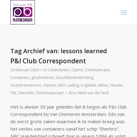
Tag Archief van:
lessons learned
P&I Club Correspondent
/
23 februari 2024
in
Calamiteiten
,
Claims
,
Communicatie
,
Containers
,
geschiedenis
,
Geschillenbeslechting
,
Goederenvervoer
,
Havens
,
IMO
,
Lading
,
Logistiek
,
Milieu
,
Nieuws
,
/
P&I
,
Zeerecht
,
Zeescheepvaart
door
Niels van der Noll
Het is alweer 30 jaar geleden dat ik begon als P&I Club
Correspondent bij Van Ommeren Amsterdam. Eén van
de eerst grote zaken waarmee ik te maken kreeg was
het verlies van containers vanaf het schip “Sherbro”.
NRC Handelsblad schreef daar in janauri 1994 als volgt