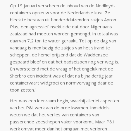
Op 19 januari verscheen de inhoud van de Nedlloyd-
containers opnieuw voor de Nederlandse kust. Ze
bleek te bestaan uit honderdduizenden zakjes Apron
Plus, een agressief insekticide dat door Nigeriaans
zaaizaad had moeten worden gemengd. In totaal was
daarvan 7,2 ton te water geraakt. Tot op de dag van
vandaag is men bezig de zakjes van het strand te
scheppen, de hemel prijzend dat de Waddenzee
gespaard bleef en dat het badseizoen nog ver weg is.
En worstelend met de vraag of het ongeluk met de
Sherbro een incident was of dat na bijna dertig jaar
containervaart wildgroei en normvervaging daar de
toon zetten.”
Het was een leerzaam begin, waarbij allerlei aspecten
van het P&I werk aan de orde kwamen. Inmiddels
weten we dat het verlies van containers van
passerende zeeschepen vaker voorkomt. Maar P&I
werk omvat meer dan het omgaan met verloren