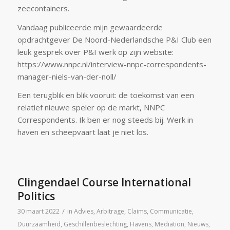
zeecontainers.
Vandaag publiceerde mijn gewaardeerde
opdrachtgever De Noord-Nederlandsche P&I Club een
leuk gesprek over P&I werk op zijn website:
https://www.nnpc.nl/interview-nnpc-correspondents-
manager-niels-van-der-noll/
Een terugblik en blik vooruit: de toekomst van een
relatief nieuwe speler op de markt, NNPC
Correspondents. Ik ben er nog steeds bij. Werk in
haven en scheepvaart laat je niet los.
Clingendael Course International
Politics
/
30 maart 2022
in
Advies
,
Arbitrage
,
Claims
,
Communicatie
,
Duurzaamheid
,
Geschillenbeslechting
,
Havens
,
Mediation
,
Nieuws
,