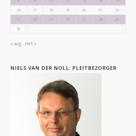
9
10
11
12
13
14
15
16
17
18
19
20
21
22
23
24
25
26
27
28
29
30
« aug
mrt »
NIELS VAN DER NOLL: PLEITBEZORGER