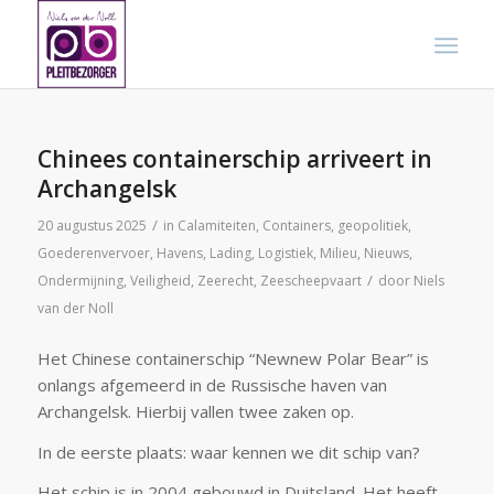
Chinees containerschip arriveert in
Archangelsk
/
20 augustus 2025
in
Calamiteiten
,
Containers
,
geopolitiek
,
Goederenvervoer
,
Havens
,
Lading
,
Logistiek
,
Milieu
,
Nieuws
,
/
Ondermijning
,
Veiligheid
,
Zeerecht
,
Zeescheepvaart
door
Niels
van der Noll
Het Chinese containerschip “Newnew Polar Bear” is
onlangs afgemeerd in de Russische haven van
Archangelsk. Hierbij vallen twee zaken op.
In de eerste plaats: waar kennen we dit schip van?
Het schip is in 2004 gebouwd in Duitsland. Het heeft