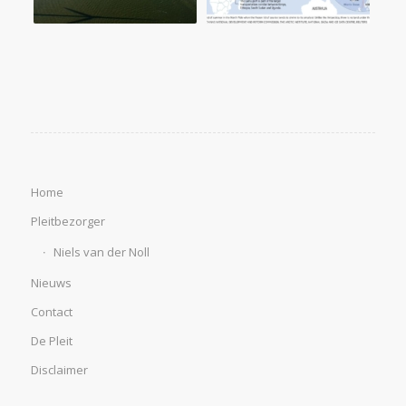
Home
Pleitbezorger
Niels van der Noll
Nieuws
Contact
De Pleit
Disclaimer