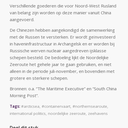
Verschillende goederen die voor Noord-West Rusland
van belang zijn worden op deze manier vanuit China
aangevoerd.
De Chinezen hebben aangekondigd de samenwerking
met de Russen te versterken. Er wordt geïnvesteerd
in haveninfrastructuur in Archangelsk en er worden bij
Russische werven nucleair aangedreven ijsklasse
schepen besteld. De bedoeling lijkt de Noordelijke
Zeeroute het gehele jaar te gaan gebruiken, en niet
alleen in de periode juli-november, en bovendien met
grotere en sterkere schepen.
Bronnen: o.a. “The Maritime Executive” en “South China
Morning Post”.
Tags:
#arcticsea
,
#containervaart
,
#northernsearoute
,
international politics
,
noordelijke zeeroute
,
zeehavens
Deel dit stuk